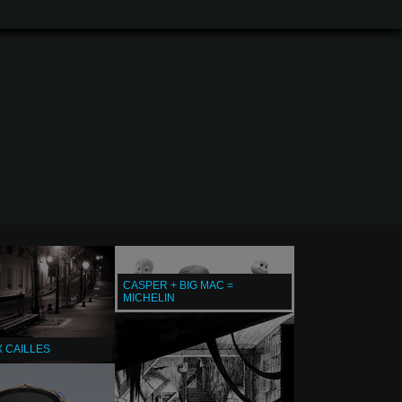
CASPER + BIG MAC =
MICHELIN
X CAILLES