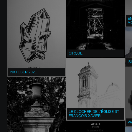
EN
MO
CIRQUE
I
INKTOBER 2021
LE CLOCHER DE L’ÉGLISE ST
FRANÇOIS-XAVIER
P