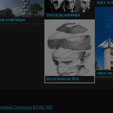
ROCK ’N’ 
STATUE DE GUERRIER
OUR SYMÉTRIQUE
VŒUX 201
ÉPLUCHADE DE TÊTE
reative Commons BY-NC-ND