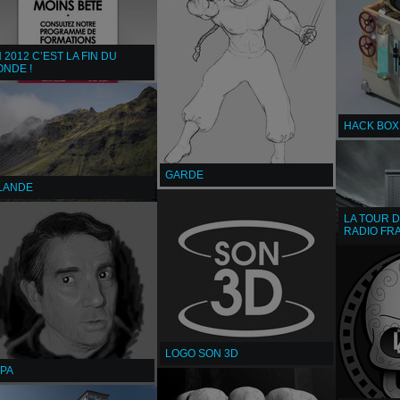
 2012 C’EST LA FIN DU
NDE !
HACK BOX
GARDE
SLANDE
LA TOUR D
RADIO FR
LOGO SON 3D
APA